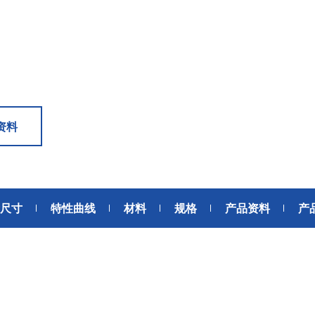
6轴力传感器、锂离子电池IC、
座便器电动开关电机
位、送风、搬运、旋转装置等部
变压器
滚珠轴承可应用于机器人手、
位。此外，电动工具中也大量使
AGV、工业机器人、教育机器人
用了NMB微型滚珠轴承。
频率
电源
等领域，帮助实现机器人的智能
化和高效化。
GPS/GNSS信号接收天线
交通工具
电源、充电器、 内置型电源
汽车
地面数字广播接收用 薄膜天线
资料
SiriusXM收音机信号 接收天线
高精度定位用 GNSS天线
美蓓亚三美的杆端轴承、球面轴
美蓓亚三美在过去的几十年间致
承和紧固件被大量使用于飞机、
力于向各大整车厂、Tier1提供
媒体中心接口单元
列车等交通工具中。 美蓓亚三美
规级可靠的零部件。 美蓓亚三
鲨鱼鳍天线
的飞机用杆端轴承和球面轴承在
紧跟汽车制造业的设计创新和技
尺寸
特性曲线
材料
规格
产品资料
产
英国、美国、泰国和日本等地制
术进步的步伐，助力汽车设计工
造，是唯一一家能以高品质产品
程师们不断地迎接汽车行业电动
感装置
满足欧洲、美洲和亚洲三个地区
化、自动化、共享、互联趋势所
航空航天产品客户高标准要求的
带来地新挑战。
应变片
制造商。
称重传感器
压力传感器