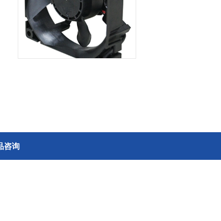
消费电子和家电制造商提供优质
连接器
的滚珠轴承、电机、锂离子电池
芯片、开关、线性马达、相机马
HSD连接器
达等零部件。
FAKRA连接器
USCAR-30连接器
USB连接器
Mini Coaxial连接器
车
美
半导体
品咨询
锂电池管理IC
电源管理IC
风扇马达驱动IC
ADC/AFE IC
HBS总线收发器IC