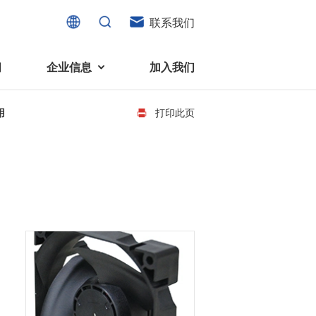
联系我们
闻
企业信息
加入我们
用
打印此页
电机
可持续发展
液态轴承马达 (FDB电机)
企业社会责任
家电、消费电子及住宅设备
旋转变压器
社会贡献
直流有刷电机
环境保护
直流无刷电机
消费者与智能家居、穿戴电子、
步进电机
家电、智能设备之间的联系愈发
微型充气泵电机
紧密。美蓓亚三美为行业领先的