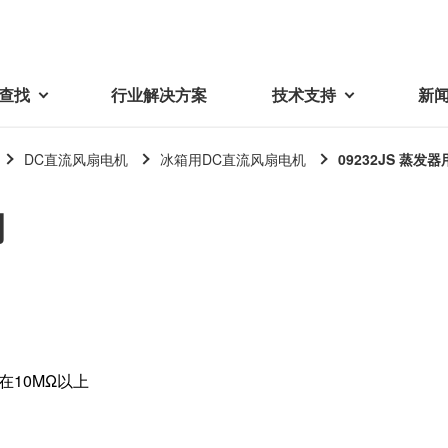
查找
行业解决方案
技术支持
新
DC直流风扇电机
冰箱用DC直流风扇电机
09232JS 蒸发器
载
视频库
技术术语
用
密机械加工品
蓓亚三美在中国
电子产品
采购
产品问答
产品百科
精密机械组件
中国区概况
LCD面板用背光模组
采购交易基本原则
机器人
工业及商业
紧固件
中国驻地
环保绿色采购活动
功率电感器、变压器、线圈
Wavy Nozzle 威诺泽
联系我们
CSR采购
联系经销商
新供应商登录流程
可变线圈
在10MΩ以上
行器
随着产业升级，机器人的智能化
美蓓亚三美的微型滚珠轴承、电
原材料采购申请表
转向传感器用线圈
研发面临更多的挑战。美蓓亚三
机产品、传感器广泛应用于各种
品质管理/保证
触觉线性振动马达（LRA）
功率电感器
美的散热风扇、无刷直流电机、
工业设备和商业设备的控制定