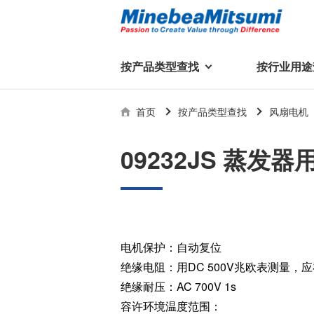
按产品类型查找
按行业用途
按产品类型查找
技术支持
首页
按产品类型查找
风扇电机
按行业用途查找
行业用途首页
产品类型首页
企业信息
技术解说
产品目录下
09232JS 蒸发器
轴承
美蓓亚三美集团
精
美
行业解决方案
常见问题
产品知识
微型和小型滚珠轴承
集团概况
基础设施
技术支持
杆端轴承
经营理念
球面轴承
社长致辞
电机保护：自动复位
滚子轴承
全球驻地
新闻
绝缘电阻：用DC 500V兆欧表测量，应
执
美蓓亚三美的散热风扇、杆端关
轴承衬套
历史沿革
绝缘耐压：AC 700V 1s
节轴承、步进电机、滚珠轴承等
集团品牌
容许环境温度范围：
企业信息
产品在光伏逆变器、储能变流