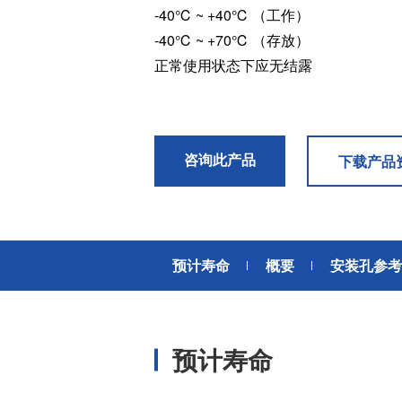
风扇电机
-40℃ ~ +40℃ （工作）
器、基站天线、风力发电、监控
摄像头、铁路车辆、充电桩等新
-40℃ ~ +70℃ （存放）
AC交流风扇电机
加入我们
型基础设施建设领域有广泛应
正常使用状态下应无结露
高
DC直流风扇电机
用。步进电机实现了正确定位和
精确的角度控制。针对风电、光
DC直流鼓风机
医疗健康
伏、充电桩、储能等多种场景，
大型DC直流鼓风机
美蓓亚三美的NMB风扇提供防水
防尘的散热解决方案。杆端轴承
咨询此产品
风扇组件
下载产品
和球面轴承作为关键的机构零件
高压鼓风机
在高温高湿环境下仍然表现着卓
美蓓亚三美向医疗器械制造商、
越的高可靠性和耐久性。
医疗保健设备生产商提供电机、
传感器、微型滚珠轴承等零部
开关
件，产品可应用于实验室自动
预计寿命
概要
安装孔参考
化、医用泵、呼吸道护理、药房
触觉开关
自动化、成像和许多其他医疗设
传
滑动开关
备应用中，为医疗保健设备制造
提供品质稳定、可信赖的零部
开关背光板
预计寿命
件。
半导体传感器