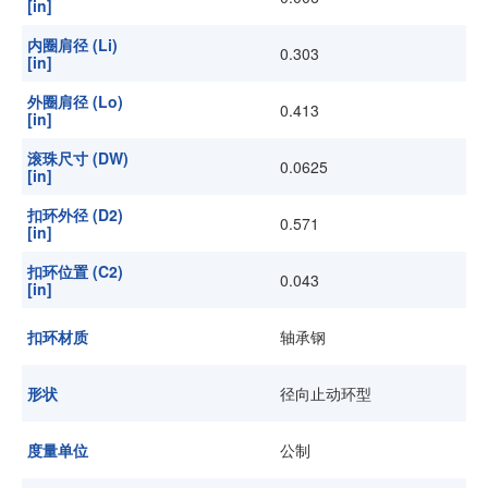
[in]
内圈肩径 (Li)
0.303
[in]
外圈肩径 (Lo)
0.413
[in]
滚珠尺寸 (DW)
0.0625
[in]
扣环外径 (D2)
0.571
[in]
扣环位置 (C2)
0.043
[in]
扣环材质
轴承钢
形状
径向止动环型
度量单位
公制