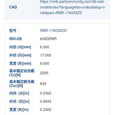
https://nmb.partcommunity.com/3d-cad-
CAD
models/sso?languageIso=cn&catalog=n
mb&part=RNR-1760X2ZZ
型号
RNR-1760X2DD
ISO/JIS
606DDNR
内径 (d)[mm]
6.000
外径 (D)[mm]
17.000
宽度 (B)[mm]
6.000
基本额定动负载
2265
(Cr)[N]
基本额定静负载
839
(Cor)[N]
内径 (d)[in]
0.2362
外径 (D)[in]
0.6693
宽度 (B)[in]
0.2362