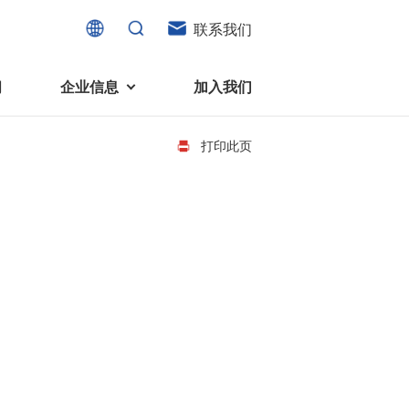
联系我们
闻
企业信息
加入我们
打印此页
电机
可持续发展
液态轴承马达 (FDB电机)
企业社会责任
家电、消费电子及住宅设备
旋转变压器
社会贡献
直流有刷电机
环境保护
直流无刷电机
消费者与智能家居、穿戴电子、
步进电机
家电、智能设备之间的联系愈发
微型充气泵电机
紧密。美蓓亚三美为行业领先的