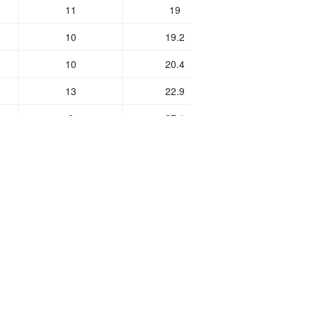
11
19
26.194
10
19.2
26.988
10
20.4
28.575
13
22.9
31.75
6
27.1
34.925
15
32.3
47.625
14
36.8
50.8
14
40.4
54.769
9
44.7
58
8
46.9
60.325
8
54.1
67.866
8
60.3
74.612