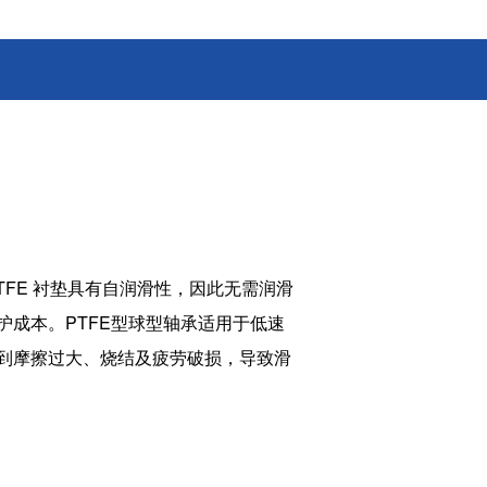
消费电子和家电制造商提供优质
连接器
的滚珠轴承、电机、锂离子电池
芯片、开关、线性马达、相机马
HSD连接器
达等零部件。
FAKRA连接器
USCAR-30连接器
USB连接器
Mini Coaxial连接器
车
美
PTFE 衬垫具有自润滑性，因此无需润滑
半导体
成本。PTFE型球型轴承适用于低速
锂电池管理IC
到摩擦过大、烧结及疲劳破损，导致滑
电源管理IC
风扇马达驱动IC
ADC/AFE IC
HBS总线收发器IC