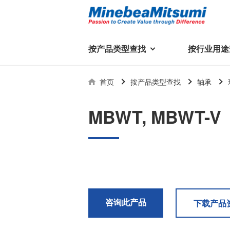
按产品类型查找
按行业用途
按产品类型查找
技术支持
首页
按产品类型查找
轴承
按行业用途查找
行业用途首页
产品类型首页
企业信息
技术解说
产品目录下
MBWT, MBWT-V
轴承
美蓓亚三美集团
精
美
行业解决方案
常见问题
产品知识
微型和小型滚珠轴承
集团概况
基础设施
技术支持
杆端轴承
经营理念
球面轴承
社长致辞
滚子轴承
全球驻地
新闻
执
咨询此产品
下载产品
美蓓亚三美的散热风扇、杆端关
轴承衬套
历史沿革
节轴承、步进电机、滚珠轴承等
集团品牌
企业信息
产品在光伏逆变器、储能变流