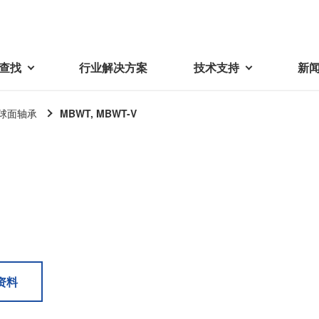
查找
行业解决方案
技术支持
新
球面轴承
MBWT, MBWT-V
载
视频库
技术术语
密机械加工品
蓓亚三美在中国
电子产品
采购
产品问答
产品百科
精密机械组件
中国区概况
LCD面板用背光模组
采购交易基本原则
机器人
工业及商业
紧固件
中国驻地
环保绿色采购活动
功率电感器、变压器、线圈
Wavy Nozzle 威诺泽
联系我们
CSR采购
联系经销商
新供应商登录流程
可变线圈
行器
资料
随着产业升级，机器人的智能化
美蓓亚三美的微型滚珠轴承、电
原材料采购申请表
转向传感器用线圈
研发面临更多的挑战。美蓓亚三
机产品、传感器广泛应用于各种
品质管理/保证
触觉线性振动马达（LRA）
功率电感器
美的散热风扇、无刷直流电机、
工业设备和商业设备的控制定