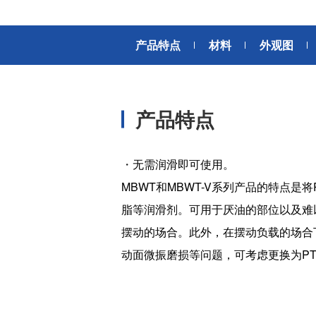
风扇电机
器、基站天线、风力发电、监控
摄像头、铁路车辆、充电桩等新
AC交流风扇电机
加入我们
型基础设施建设领域有广泛应
产品特点
材料
外观图
高
DC直流风扇电机
用。步进电机实现了正确定位和
精确的角度控制。针对风电、光
DC直流鼓风机
医疗健康
伏、充电桩、储能等多种场景，
大型DC直流鼓风机
美蓓亚三美的NMB风扇提供防水
产品特点
防尘的散热解决方案。杆端轴承
风扇组件
和球面轴承作为关键的机构零件
高压鼓风机
在高温高湿环境下仍然表现着卓
美蓓亚三美向医疗器械制造商、
・
无需润滑即可使用。
越的高可靠性和耐久性。
医疗保健设备生产商提供电机、
传感器、微型滚珠轴承等零部
MBWT和MBWT-V系列产品的特点是
开关
件，产品可应用于实验室自动
脂等润滑剂。可用于厌油的部位以及难
化、医用泵、呼吸道护理、药房
触觉开关
自动化、成像和许多其他医疗设
摆动的场合。此外，在摆动负载的场合
传
滑动开关
备应用中，为医疗保健设备制造
动面微振磨损等问题，可考虑更换为PT
提供品质稳定、可信赖的零部
开关背光板
件。
半导体传感器