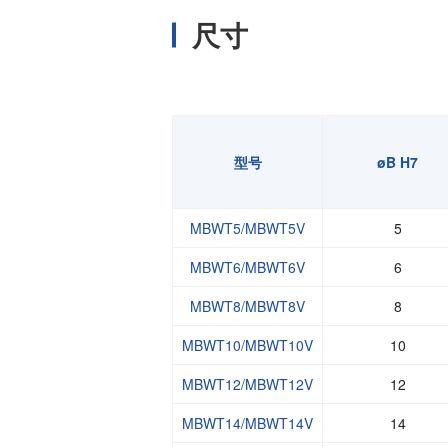
尺寸
型号
øB H7
MBWT5/MBWT5V
5
MBWT6/MBWT6V
6
MBWT8/MBWT8V
8
MBWT10/MBWT10V
10
MBWT12/MBWT12V
12
MBWT14/MBWT14V
14