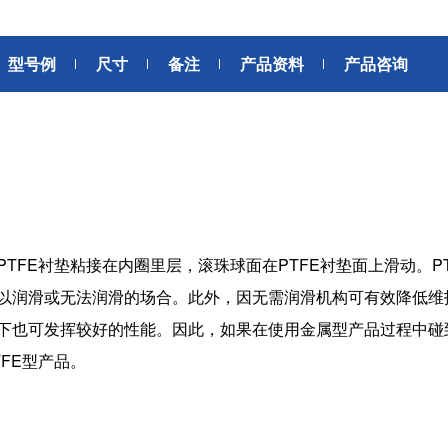
6轴力传感器、锂离子电池IC、
座便器电动开关电机
位、送风、搬运、旋转装置等部
变压器
滚珠轴承可应用于机器人手、
位。此外，电动工具中也大量使
AGV、工业机器人、教育机器人
型号例
尺寸
备注
产品资料
用了NMB微型滚珠轴承。
产品咨询
频率
电源
等领域，帮助实现机器人的智能
化和高效化。
GPS/GNSS信号接收天线
交通工具
电源、充电器、 内置型电源
汽车
地面数字广播接收用 薄膜天线
SiriusXM收音机信号 接收天线
高精度定位用 GNSS天线
美蓓亚三美的杆端轴承、球面轴
美蓓亚三美在过去的几十年间致
承和紧固件被大量使用于飞机、
力于向各大整车厂、Tier1提供
媒体中心接口单元
列车等交通工具中。 美蓓亚三美
规级可靠的零部件。 美蓓亚三
将PTFE衬垫粘接在内圈里层，滚珠球面在PTFE衬垫面上滑动。
鲨鱼鳍天线
的飞机用杆端轴承和球面轴承在
紧跟汽车制造业的设计创新和技
以润滑或无法润滑的场合。此外，因无需润滑机构可有效降低维护
英国、美国、泰国和日本等地制
术进步的步伐，助力汽车设计工
造，是唯一一家能以高品质产品
程师们不断地迎接汽车行业电动
下也可发挥较好的性能。因此，如果在使用金属型产品过程中碰
感装置
满足欧洲、美洲和亚洲三个地区
化、自动化、共享、互联趋势所
FE型产品。
航空航天产品客户高标准要求的
带来地新挑战。
应变片
制造商。
称重传感器
压力传感器