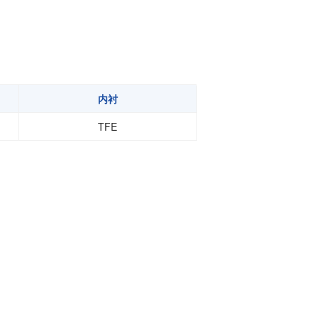
功率半导体
运算放大器IC
内衬
TFE