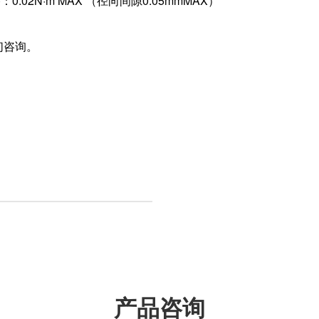
.02N·m MAX （径向间隙0.05mmMAX）
们咨询。
产品咨询