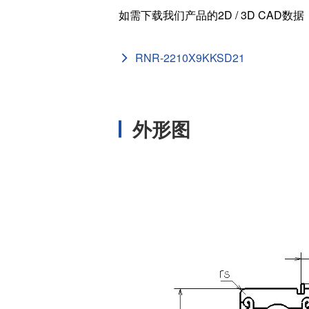
[mm]
如需下载我们产品的2D / 3D CAD数
滚珠个数 (
扣环外径 (D
RNR-2210X9KKSD21
[mm]
扣环位置 (C
[mm]
外形图
倒角 (rs mi
[in]
内圈肩径 (L
[in]
外圈肩径 (L
[in]
滚珠尺寸 (D
[in]
扣环外径 (D
[in]