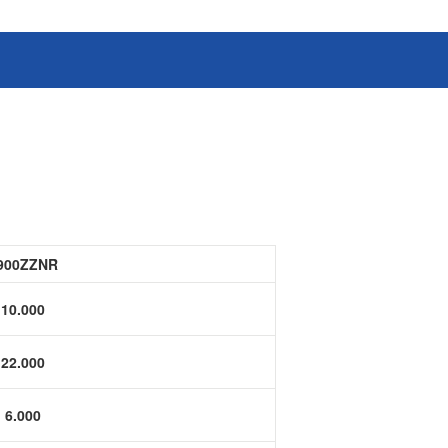
消费电子和家电制造商提供优质
连接器
的滚珠轴承、电机、锂离子电池
芯片、开关、线性马达、相机马
HSD连接器
达等零部件。
FAKRA连接器
USCAR-30连接器
USB连接器
Mini Coaxial连接器
车
美
900ZZNR
半导体
锂电池管理IC
10.000
电源管理IC
22.000
风扇马达驱动IC
ADC/AFE IC
6.000
HBS总线收发器IC