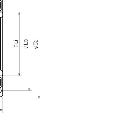
2)
径
号
RNR-2