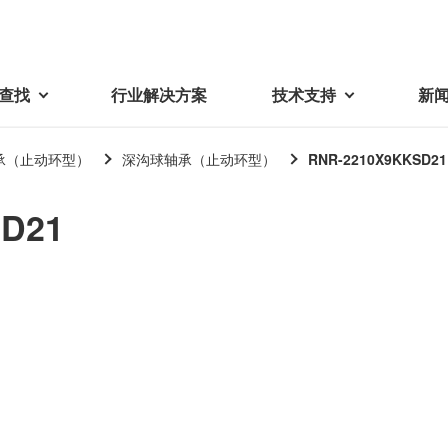
查找
行业解决方案
技术支持
新
承（止动环型）
深沟球轴承（止动环型）
RNR-2210X9KKSD21
载
视频库
技术术语
SD21
密机械加工品
蓓亚三美在中国
电子产品
采购
产品问答
产品百科
精密机械组件
中国区概况
LCD面板用背光模组
采购交易基本原则
机器人
工业及商业
紧固件
中国驻地
环保绿色采购活动
功率电感器、变压器、线圈
Wavy Nozzle 威诺泽
联系我们
CSR采购
联系经销商
新供应商登录流程
可变线圈
行器
随着产业升级，机器人的智能化
美蓓亚三美的微型滚珠轴承、电
原材料采购申请表
转向传感器用线圈
研发面临更多的挑战。美蓓亚三
机产品、传感器广泛应用于各种
品质管理/保证
触觉线性振动马达（LRA）
功率电感器
美的散热风扇、无刷直流电机、
工业设备和商业设备的控制定