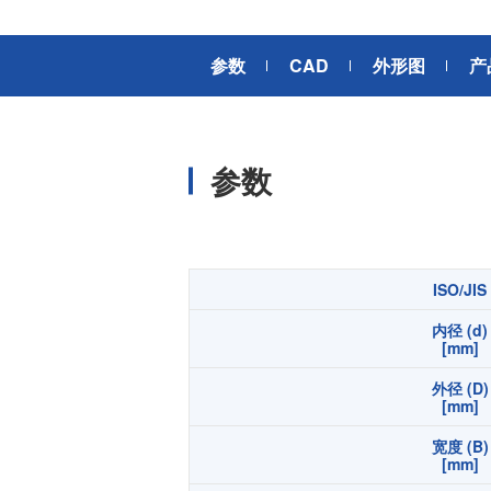
风扇电机
器、基站天线、风力发电、监控
摄像头、铁路车辆、充电桩等新
AC交流风扇电机
加入我们
参数
CAD
外形图
产
型基础设施建设领域有广泛应
高
DC直流风扇电机
用。步进电机实现了正确定位和
精确的角度控制。针对风电、光
DC直流鼓风机
医疗健康
伏、充电桩、储能等多种场景，
大型DC直流鼓风机
美蓓亚三美的NMB风扇提供防水
参数
防尘的散热解决方案。杆端轴承
风扇组件
和球面轴承作为关键的机构零件
高压鼓风机
在高温高湿环境下仍然表现着卓
美蓓亚三美向医疗器械制造商、
越的高可靠性和耐久性。
医疗保健设备生产商提供电机、
传感器、微型滚珠轴承等零部
开关
ISO/JIS
件，产品可应用于实验室自动
内径 (d)
化、医用泵、呼吸道护理、药房
触觉开关
[mm]
自动化、成像和许多其他医疗设
传
滑动开关
备应用中，为医疗保健设备制造
外径 (D)
提供品质稳定、可信赖的零部
[mm]
开关背光板
件。
宽度 (B)
[mm]
半导体传感器