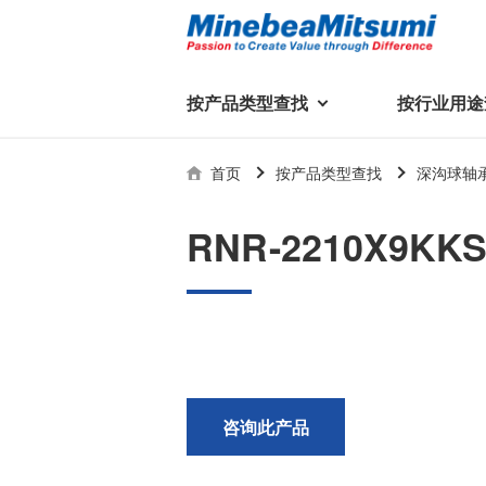
按产品类型查找
按行业用途
按产品类型查找
技术支持
首页
按产品类型查找
深沟球轴
按行业用途查找
行业用途首页
产品类型首页
企业信息
技术解说
产品目录下
RNR-2210X9KK
轴承
美蓓亚三美集团
精
美
行业解决方案
常见问题
产品知识
微型和小型滚珠轴承
集团概况
基础设施
技术支持
杆端轴承
经营理念
球面轴承
社长致辞
滚子轴承
全球驻地
新闻
执
咨询此产品
美蓓亚三美的散热风扇、杆端关
轴承衬套
历史沿革
节轴承、步进电机、滚珠轴承等
集团品牌
企业信息
产品在光伏逆变器、储能变流