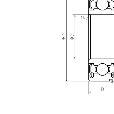
扣环位置 (C
[in]
扣环材质
形状
度量单位
NMB型