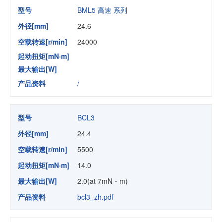
型号
BML5 高速 系列
外径[mm]
24.6
空载转速[r/min]
24000
起动扭矩[mN·m]
最大输出[W]
产品资料
/
型号
BCL3
外径[mm]
24.4
空载转速[r/min]
5500
起动扭矩[mN·m]
14.0
最大输出[W]
2.0(at 7mN・m)
产品资料
bcl3_zh.pdf