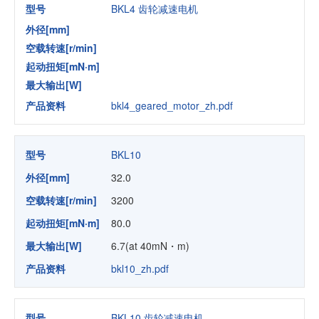
型号
BKL4 齿轮减速电机
外径[mm]
空载转速[r/min]
起动扭矩[mN·m]
最大输出[W]
产品资料
bkl4_geared_motor_zh.pdf
型号
BKL10
外径[mm]
32.0
空载转速[r/min]
3200
起动扭矩[mN·m]
80.0
最大输出[W]
6.7(at 40mN・m)
产品资料
bkl10_zh.pdf
型号
BKL10 齿轮减速电机